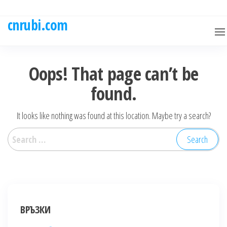
Skip
to
cnrubi.com
the
content
Oops! That page can’t be
found.
It looks like nothing was found at this location. Maybe try a search?
Search
for:
ВРЪЗКИ