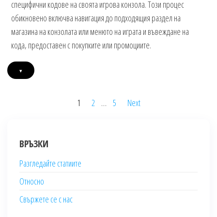
специфични кодове на своята игрова конзола. Този процес
обикновено включва навигация до подходящия раздел на
магазина на конзолата или менюто на играта и въвеждане на
кода, предоставен с покупките или промоциите.
▾
Posts
1
2
…
5
Next
pagination
ВРЪЗКИ
Разгледайте статиите
Относно
Свържете се с нас