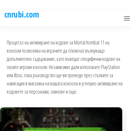
Skip
to
cnrubi.com
the
content
Процесът на активиране на кодове за Mortal Kombat 11 на
конзоли позволява на играчите да отключат вълнуващо
допълнително съдържание, като въведат специфични кодове на
своите игрови конзоли. Независимо дали използвате PlayStation
или Xbox, това ръководство ще ви преведе през стъпките за
навигация в магазина на вашата конзола и успешно активиране на
кодовете за персонажи, скинове и още.