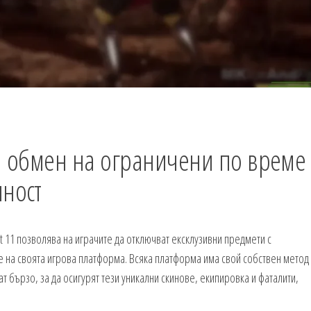
за обмен на ограничени по време
чност
 11 позволява на играчите да отключват ексклузивни предмети с
 на своята игрова платформа. Всяка платформа има свой собствен метод
т бързо, за да осигурят тези уникални скинове, екипировка и фаталити,