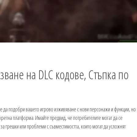
зване на DLC кодове, Стъпка по
же да подобри вашето игрово изживяване с нови персонажи и функции, но
нкретна платформа. Имайте предвид, че потребителите могат да се
за грешки или проблеми с съвместимостта, които могат да усложнят