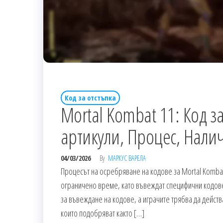
Код за отстъпка
Mortal Kombat 11: Код 
артикули, Процес, Нали
04/03/2026
By
МАРКУС ВАРЕЛА
Процесът на осребряване на кодове за Mortal Kombat
ограничено време, като въвеждат специфични кодове
за въвеждане на кодове, а играчите трябва да действа
които подобряват както […]