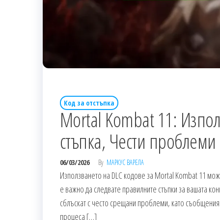
Код за отстъпка
Mortal Kombat 11: Изпол
стъпка, Чести проблеми
06/03/2026
By
МАРКУС ВАРЕЛА
Използването на DLC кодове за Mortal Kombat 11 мо
е важно да следвате правилните стъпки за вашата ко
сблъскат с често срещани проблеми, като съобщения 
процеса […]