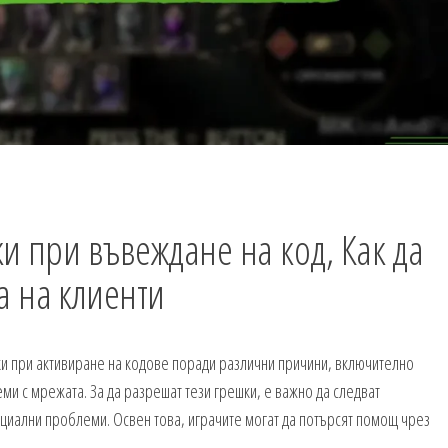
и при въвеждане на код, Как да
а на клиенти
ки при активиране на кодове поради различни причини, включително
и с мрежата. За да разрешат тези грешки, е важно да следват
енциални проблеми. Освен това, играчите могат да потърсят помощ чрез