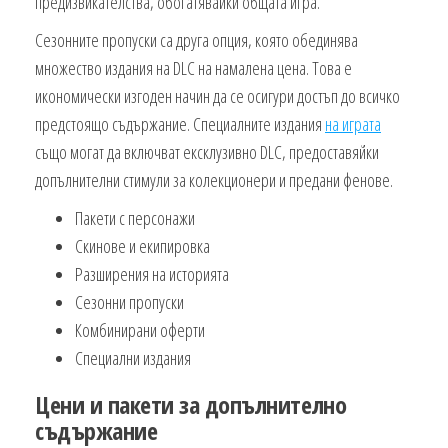
предизвикателства, обогатявайки общата игра.
Сезонните пропуски са друга опция, която обединява
множество издания на DLC на намалена цена. Това е
икономически изгоден начин да се осигури достъп до всичко
предстоящо съдържание. Специалните издания
на играта
също могат да включват ексклузивно DLC, предоставяйки
допълнителни стимули за колекционери и предани фенове.
Пакети с персонажи
Скинове и екипировка
Разширения на историята
Сезонни пропуски
Комбинирани оферти
Специални издания
Цени и пакети за допълнително
съдържание