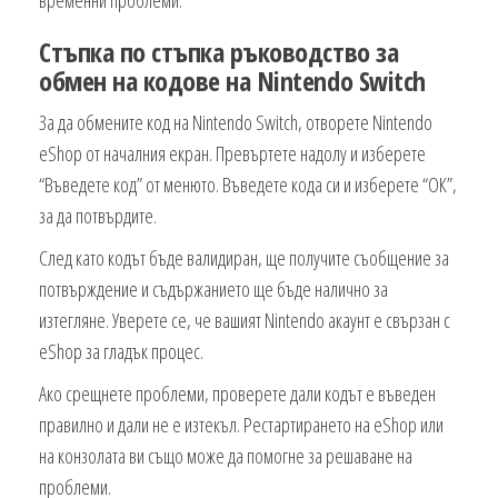
Стъпка по стъпка ръководство за
обмен на кодове на Nintendo Switch
За да обмените код на Nintendo Switch, отворете Nintendo
eShop от началния екран. Превъртете надолу и изберете
“Въведете код” от менюто. Въведете кода си и изберете “ОК”,
за да потвърдите.
След като кодът бъде валидиран, ще получите съобщение за
потвърждение и съдържанието ще бъде налично за
изтегляне. Уверете се, че вашият Nintendo акаунт е свързан с
eShop за гладък процес.
Ако срещнете проблеми, проверете дали кодът е въведен
правилно и дали не е изтекъл. Рестартирането на eShop или
на конзолата ви също може да помогне за решаване на
проблеми.