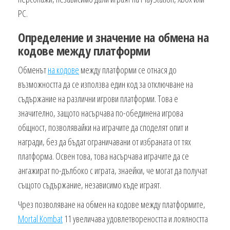
PC.
Определение и значение на обмена на
кодове между платформи
Обменът
на кодове
между платформи се отнася до
възможността да се използва един код за отключване на
съдържание на различни игрови платформи. Това е
значително, защото насърчава по-обединена игрова
общност, позволявайки на играчите да споделят опит и
награди, без да бъдат ограничавани от избраната от тях
платформа. Освен това, това насърчава играчите да се
ангажират по-дълбоко с играта, знаейки, че могат да получат
същото съдържание, независимо къде играят.
Чрез позволяване на обмен на кодове между платформите,
Mortal Kombat
11 увеличава удовлетвореността и лоялността