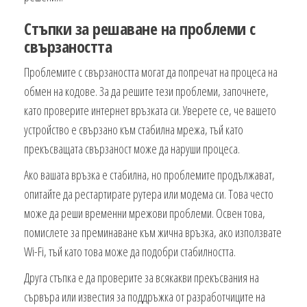
Стъпки за решаване на проблеми с
свързаността
Проблемите с свързаността могат да попречат на процеса на
обмен на кодове. За да решите тези проблеми, започнете,
като проверите интернет връзката си. Уверете се, че вашето
устройство е свързано към стабилна мрежа, тъй като
прекъсващата свързаност може да наруши процеса.
Ако вашата връзка е стабилна, но проблемите продължават,
опитайте да рестартирате рутера или модема си. Това често
може да реши временни мрежови проблеми. Освен това,
помислете за преминаване към жична връзка, ако използвате
Wi-Fi, тъй като това може да подобри стабилността.
Друга стъпка е да проверите за всякакви прекъсвания на
сървъра или известия за поддръжка от разработчиците на