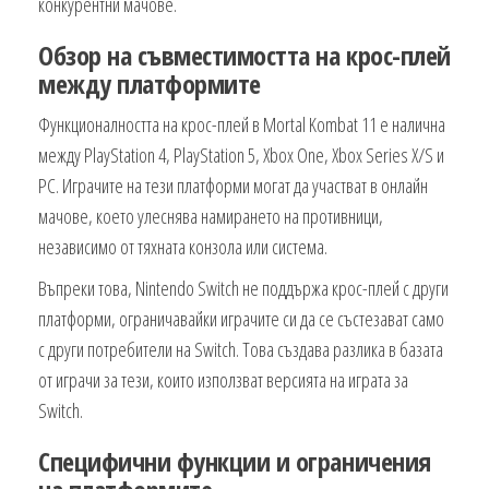
конкурентни мачове.
Обзор на съвместимостта на крос-плей
между платформите
Функционалността на крос-плей в Mortal Kombat 11 е налична
между PlayStation 4, PlayStation 5, Xbox One, Xbox Series X/S и
PC. Играчите на тези платформи могат да участват в онлайн
мачове, което улеснява намирането на противници,
независимо от тяхната конзола или система.
Въпреки това, Nintendo Switch не поддържа крос-плей с други
платформи, ограничавайки играчите си да се състезават само
с други потребители на Switch. Това създава разлика в базата
от играчи за тези, които използват версията на играта за
Switch.
Специфични функции и ограничения