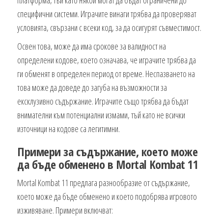
платформа, тъй като някои могат да бъдат ограничени до
специфични системи. Играчите винаги трябва да проверяват
условията, свързани с всеки код, за да осигурят съвместимост.
Освен това, може да има срокове за валидност на
определени кодове, което означава, че играчите трябва да
ги обменят в определен период от време. Неспазването на
това може да доведе до загуба на възможности за
ексклузивно съдържание. Играчите също трябва да бъдат
внимателни към потенциални измами, тъй като не всички
източници на кодове са легитимни.
Примери за съдържание, което може
да бъде обменено в Mortal Kombat 11
Mortal Kombat 11 предлага разнообразие от съдържание,
което може да бъде обменено и което подобрява игровото
изживяване. Примери включват: