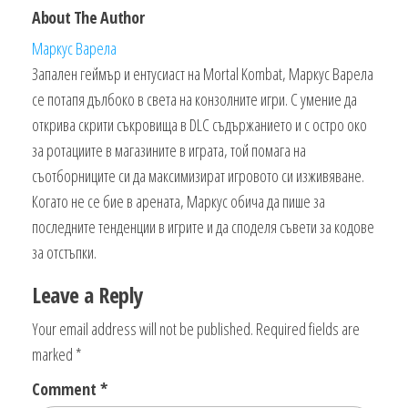
About The Author
Маркус Варела
Запален геймър и ентусиаст на Mortal Kombat, Маркус Варела
се потапя дълбоко в света на конзолните игри. С умение да
открива скрити съкровища в DLC съдържанието и с остро око
за ротациите в магазините в играта, той помага на
съотборниците си да максимизират игровото си изживяване.
Когато не се бие в арената, Маркус обича да пише за
последните тенденции в игрите и да споделя съвети за кодове
за отстъпки.
Leave a Reply
Your email address will not be published.
Required fields are
marked
*
Comment
*