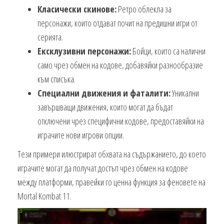
Класически скинове:
Ретро облекла за
персонажи, които отдават почит на предишни игри от
серията.
Ексклузивни персонажи:
Бойци, които са налични
само чрез обмен на кодове, добавяйки разнообразие
към списъка.
Специални движения и фаталити:
Уникални
завършващи движения, които могат да бъдат
отключени чрез специфични кодове, предоставяйки на
играчите нови игрови опции.
Тези примери илюстрират обхвата на съдържанието, до което
играчите могат да получат достъп чрез обмен на кодове
между платформи, правейки го ценна функция за феновете на
Mortal Kombat 11.