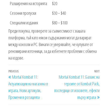
Разширения на историята
$20
Сезонни пропуски
$30 – $40
Специални издания
$80 – $100
Преди покупка, проверете за съвместимост с вашата
платформа, тъй като някои съдържания могат да варират
между конзоли и PC. Винаги се уверявайте, че купувате от
реномирани източници, за да избегнете проблеми с обмена
на кодове.
Post
Previous
PREVIOUS
NEXT
Next
Mortal Kombat 11:
Mortal Kombat 11: Баланс на
navigation
Post
Post
Актуализации на магазина в
героите от Kombat Pack,
играта, Нови артикули,
последици от исковете, ефекти
Промени в ротацията
върху играта