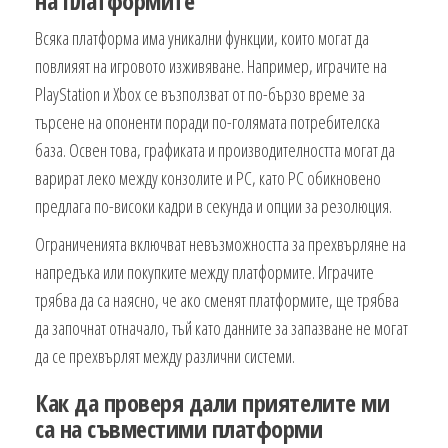
на платформите
Всяка платформа има уникални функции, които могат да
повлияят на игровото изживяване. Например, играчите на
PlayStation и Xbox се възползват от по-бързо време за
търсене на опоненти поради по-голямата потребителска
база. Освен това, графиката и производителността могат да
варират леко между конзолите и PC, като PC обикновено
предлага по-високи кадри в секунда и опции за резолюция.
Ограниченията включват невъзможността за прехвърляне на
напредъка или покупките между платформите. Играчите
трябва да са наясно, че ако сменят платформите, ще трябва
да започнат отначало, тъй като данните за запазване не могат
да се прехвърлят между различни системи.
Как да проверя дали приятелите ми
са на съвместими платформи