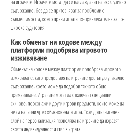
на играчите. Играчите могат да се наслаждават на ексклузивно
съдържание, без да се притесняват за проблеми с
съвместимостта, което прави играта по-привлекателна за по-
широка аудитория.
Как обменът на кодове между
платформи подобрява игровото
изживяване
Обменът на кодове между платформи подобрява игровото
изживяване, като предоставя на играчите достъп до уникално
съдържание, което може да подобри тяхното общо
преживяване. Играчите могат да отключват специални
скинове, персонажи и други игрови предмети, които може да
не са налични чрез обикновената игра. Този допълнителен
слой на персонализация позволява на играчите да изразят
своята индивидуалност и стил в играта.