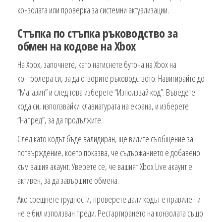
конзолата или проверка за системни актуализации.
Стъпка по стъпка ръководство за
обмен на кодове на Xbox
На Xbox, започнете, като натиснете бутона на Xbox на
контролера си, за да отворите ръководството. Навигирайте до
“Магазин” и след това изберете “Използвай код”. Въведете
кода си, използвайки клавиатурата на екрана, и изберете
“Напред”, за да продължите.
След като кодът бъде валидиран, ще видите съобщение за
потвърждение, което показва, че съдържанието е добавено
към вашия акаунт. Уверете се, че вашият Xbox Live акаунт е
активен, за да завършите обмена.
Ако срещнете трудности, проверете дали кодът е правилен и
не е бил използван преди. Рестартирането на конзолата също