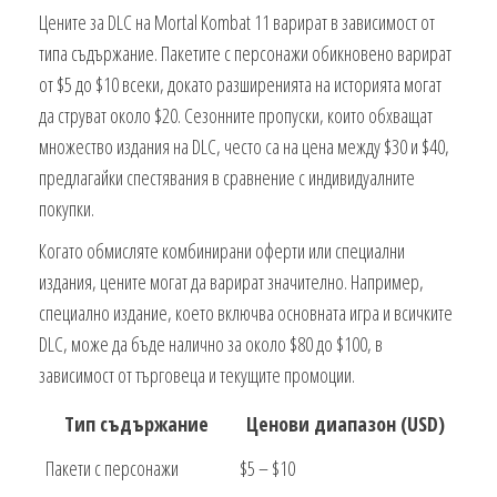
Цените за DLC на Mortal Kombat 11 варират в зависимост от
типа съдържание. Пакетите с персонажи обикновено варират
от $5 до $10 всеки, докато разширенията на историята могат
да струват около $20. Сезонните пропуски, които обхващат
множество издания на DLC, често са на цена между $30 и $40,
предлагайки спестявания в сравнение с индивидуалните
покупки.
Когато обмисляте комбинирани оферти или специални
издания, цените могат да варират значително. Например,
специално издание, което включва основната игра и всичките
DLC, може да бъде налично за около $80 до $100, в
зависимост от търговеца и текущите промоции.
Тип съдържание
Ценови диапазон (USD)
Пакети с персонажи
$5 – $10