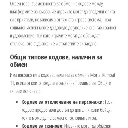
Освен това, възможността за обмен на кодове между
платформите означава, че играчите могат да споделят опита
си с приятели, независимо от тяхната игрова система. Този
социален аспект може да доведе до увеличена ангажираност
и удоволствие, тъй като играчите могат да обсъждат
отключеното съдържание и стратегиите си заедно.
Общи типове кодове, налични за
обмен
Има няколко типа кодове, налични за обмен в Mortal Kombat
11, всеки от които предлага различни предимства. Общите
типове включват:
Кодове за отключване на персонажи:
Тези
кодове предоставят достъп до допълнителни бойци,
които може да не са част от основната игра.
Кодове за скинове:
Играчите могат да обменят