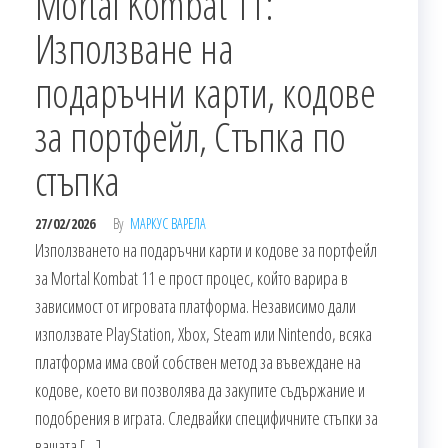
Mortal Kombat 11:
Използване на
подаръчни карти, кодове
за портфейл, Стъпка по
стъпка
27/02/2026
By
МАРКУС ВАРЕЛА
Използването на подаръчни карти и кодове за портфейл
за Mortal Kombat 11 е прост процес, който варира в
зависимост от игровата платформа. Независимо дали
използвате PlayStation, Xbox, Steam или Nintendo, всяка
платформа има свой собствен метод за въвеждане на
кодове, което ви позволява да закупите съдържание и
подобрения в играта. Следвайки специфичните стъпки за
вашата […]