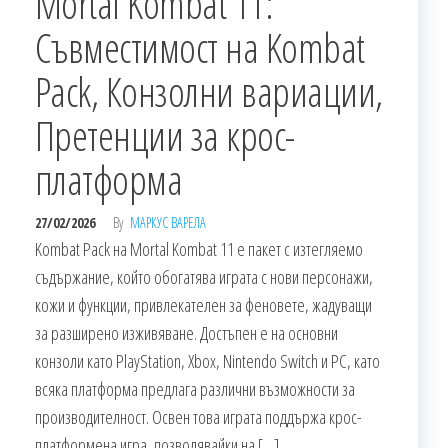
Mortal Kombat 11:
Съвместимост на Kombat
Pack, Конзолни вариации,
Претенции за крос-
платформа
27/02/2026
By
МАРКУС ВАРЕЛА
Kombat Pack на Mortal Kombat 11 е пакет с изтегляемо
съдържание, който обогатява играта с нови персонажи,
кожи и функции, привлекателен за феновете, жадуващи
за разширено изживяване. Достъпен е на основни
конзоли като PlayStation, Xbox, Nintendo Switch и PC, като
всяка платформа предлага различни възможности за
производителност. Освен това играта поддържа крос-
платформена игра, позволявайки на […]